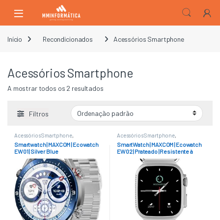
Skip to navigation
Skip to content
Open
Início
Recondicionados
Acessórios Smartphone
Acessórios Smartphone
A mostrar todos os 2 resultados
Filtros
Acessórios Smartphone
,
Acessórios Smartphone
,
Recondicionados
Recondicionados
Smartwatch | MAXCOM | Ecowatch
SmartWatch | MAXCOM | Ecowatch
EW01 | Silver Blue
EW02 | Prateado | Resistente à
Água