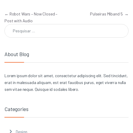
Navegação de artigos
←
Robot Wars – Now Closed –
Pulseiras Miband 5
→
Post with Audio
Pesquisar por:
About Blog
Lorem ipsum dolor sit amet, consectetur adipiscing elit. Sed tincidunt,
erat in malesuada aliquam, est erat faucibus purus, eget viverra nulla
sem vitae neque. Quisque id sodales libero.
Categories
Design