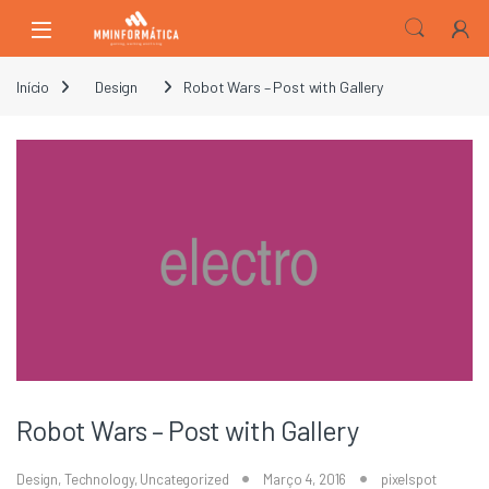
Skip to navigation
Skip to content
Open
Início
Design
Robot Wars – Post with Gallery
Robot Wars – Post with Gallery
Design
,
Technology
,
Uncategorized
Março 4, 2016
pixelspot