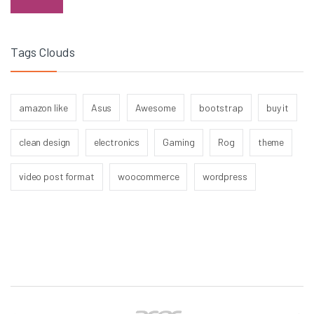
Tags Clouds
amazon like
Asus
Awesome
bootstrap
buy it
clean design
electronics
Gaming
Rog
theme
video post format
woocommerce
wordpress
Brands Carousel