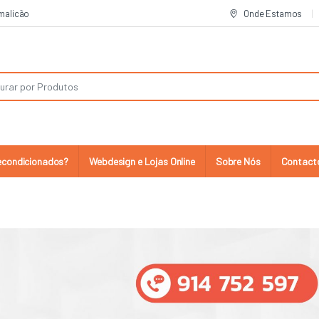
amalicão
Onde Estamos
:
econdicionados?
Webdesign e Lojas Online
Sobre Nós
Contact