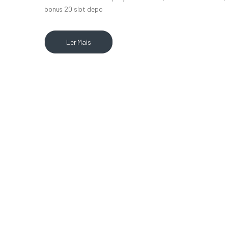
bonus 20 slot depo
Ler Mais