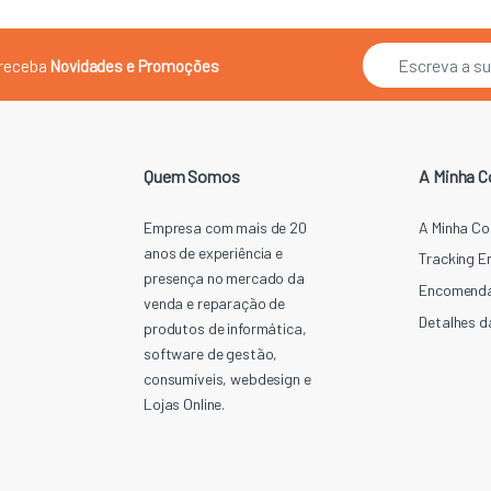
E
e receba
Novidades e Promoções
m
a
i
l
*
Quem Somos
A Minha C
Empresa com mais de 20
A Minha Co
anos de experiência e
Tracking 
presença no mercado da
Encomend
venda e reparação de
Detalhes d
produtos de informática,
software de gestão,
consumíveis, webdesign e
Lojas Online.