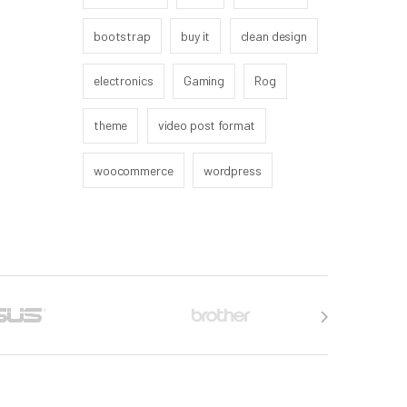
bootstrap
buy it
clean design
electronics
Gaming
Rog
theme
video post format
woocommerce
wordpress