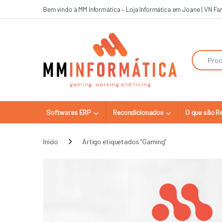
Skip to navigation
Skip to content
Bem vindo à MM Informática – Loja Informática em Joane | VN F
Search for
Softwares ERP
Recondicionados
O que são R
Início
Artigo etiquetados “Gaming”