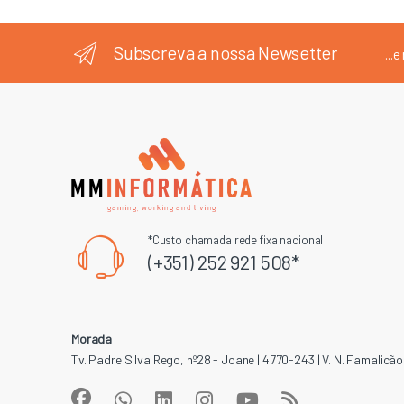
Subscreva a nossa Newsetter
...
*Custo chamada rede fixa nacional
(+351) 252 921 508*
Morada
Tv. Padre Silva Rego, nº28 - Joane | 4770-243 | V. N. Famalicão